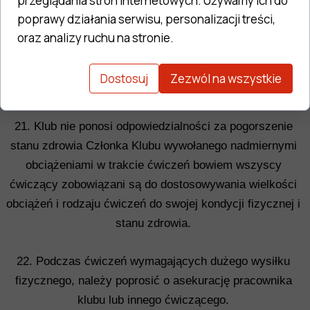
przeglądania stron internetowych. Używamy ich do
poprawy działania serwisu, personalizacji treści,
20. Za szkody materialne powstałe podczas ćwiczeń
oraz analizy ruchu na stronie.
wynikające z nieprawidłowego użytkowania sprzętu czy
niezachowania odpowiedniej ostrożności odpowiada
Dostosuj
Zezwól na wszystkie
ćwiczący.
21. Klub nie ponosi odpowiedzialności za pogorszenie
stanu zdrowia Członka Klubu wywołanego nadmiernymi
obciążeniami w trakcie ćwiczeń bowiem wszyscy
ćwiczący zobowiązani są do dostosowywania wielkości
obciążeń i rodzaju ćwiczeń do swojej kondycji fizycznej i
stanu zdrowia.
22. Podczas ćwiczeń wymagających dużego wysiłku
fizycznego, należy poprosić o asekurację pracownika
klubu lub innego ćwiczącego.