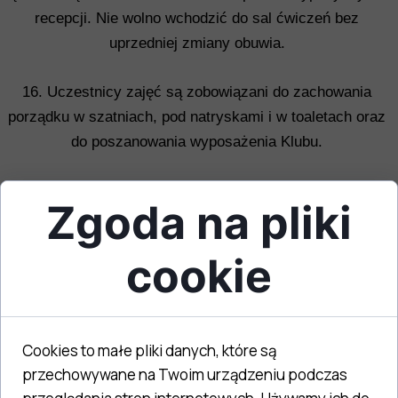
recepcji. Nie wolno wchodzić do sal ćwiczeń bez
uprzedniej zmiany obuwia.
16. Uczestnicy zajęć są zobowiązani do zachowania
porządku w szatniach, pod natryskami i w toaletach oraz
do poszanowania wyposażenia Klubu.
17. Ćwiczący mają obowiązek pozostawienia każdego
Zgoda na pliki
stanowiska w należytym porządku.
cookie
18. Każdy jest zobowiązany do używania ręcznika
podczas ćwiczeń. Nie należy siadać i kłaść się
bezpośrednio na przyrządach do ćwiczeń.
Cookies to małe pliki danych, które są
19. Do sterowania sprzętem AV, klimatyzacją itp.
przechowywane na Twoim urządzeniu podczas
uprawnieni są jedynie pracownicy Klubu.