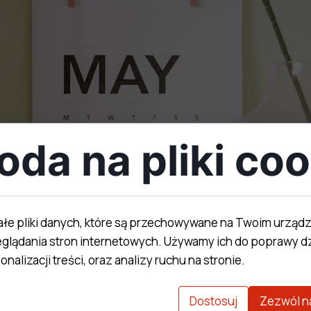
oda na pliki coo
ałe pliki danych, które są przechowywane na Twoim urząd
glądania stron internetowych. Używamy ich do poprawy dz
!
nalizacji treści, oraz analizy ruchu na stronie.
ek) oraz 3.05 (środa) jesteśmy otwarci w godzinach 9-13.W
amy tak jak zawsze 7-11 oraz 15-21:30 :)Do zobaczenia na
Dostosuj
Zezwól n