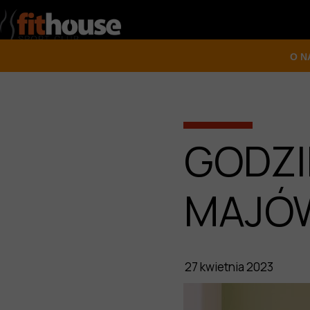
O N
O K
REG
GODZI
GAL
KAD
MAJÓ
OCH
27 kwietnia 2023