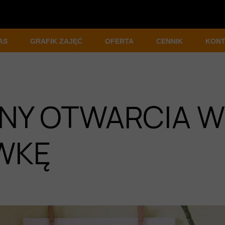
AS
GRAFIK ZAJĘĆ
OFERTA
CENNIK
KONT
LUBIE
SALA FITNESS
SYMULATOR GOLFA
ULAMIN
SALA BIKE
SIŁOWNIA
NY OTWARCIA W
ERIA
FITNESS
RA
INDOOR CYCLING
WKĘ
RONA DANYCH OSOBOWYCH
TRENINGI PERSONALNE
SAUNA