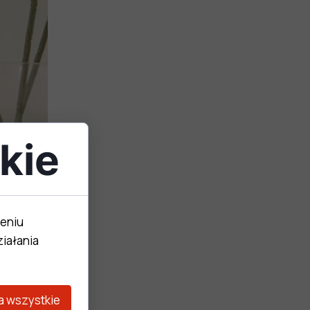
kie
zeniu
iałania
a wszystkie